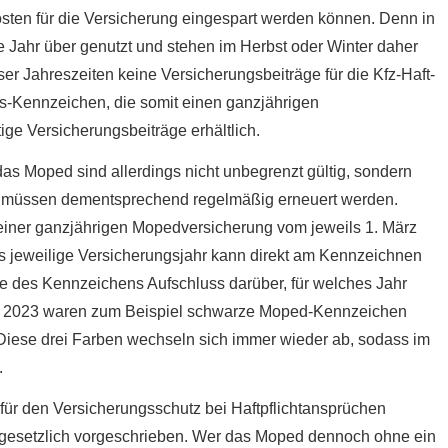
sten für die Versicherung eingespart werden können. Denn in
e Jahr über genutzt und stehen im Herbst oder Winter daher
r Jahreszeiten keine Versicherungsbeiträge für die Kfz-Haft­
es-Kenn­zeichen, die somit einen ganzjährigen
ge Versicherungsbeiträge erhältlich.
s Moped sind allerdings nicht unbegrenzt gültig, sondern
ese müssen dementsprechend regelmäßig erneuert werden.
 einer ganzjährigen Mopedversicherung vom jeweils 1. März
s jeweilige Versicherungsjahr kann direkt am Kennzeichnen
e des Kenn­zeichens Aufschluss darüber, für welches Jahr
ahr 2023 waren zum Beispiel schwarze Moped-Kenn­zeichen
 Diese drei Farben wechseln sich immer wieder ab, sodass im
.
für den Versicherungsschutz bei Haft­pflichtansprüchen
nd gesetzlich vorgeschrieben. Wer das Moped dennoch ohne ein