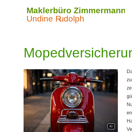
Mopedversicheru
Da
zu
ze
gü
Nu
en
Ha
KI
Ve